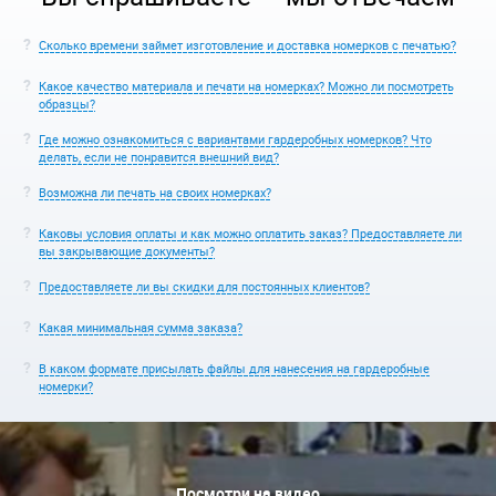
Сколько времени займет изготовление и доставка номерков с печатью?
Какое качество материала и печати на номерках? Можно ли посмотреть
образцы?
Где можно ознакомиться с вариантами гардеробных номерков? Что
делать, если не понравится внешний вид?
Возможна ли печать на своих номерках?
Каковы условия оплаты и как можно оплатить заказ? Предоставляете ли
вы закрывающие документы?
Предоставляете ли вы скидки для постоянных клиентов?
Какая минимальная сумма заказа?
В каком формате присылать файлы для нанесения на гардеробные
номерки?
Посмотри на видео