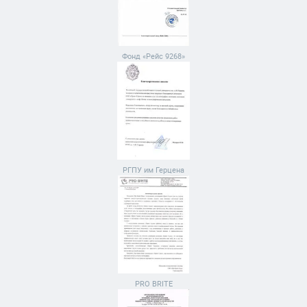
Фонд «Рейс 9268»
РГПУ им Герцена
PRO BRITE