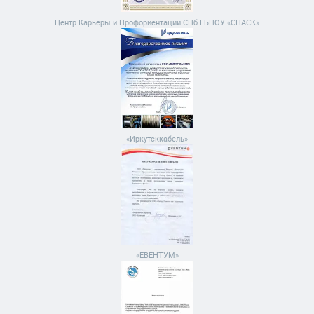
Центр Карьеры и Профориентации СПб ГБПОУ «СПАСК»
«Иркутсккабель»
«ЕВЕНТУМ»