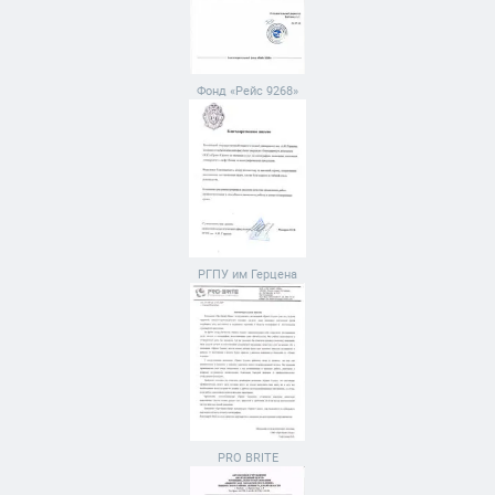
Фонд «Рейс 9268»
РГПУ им Герцена
PRO BRITE