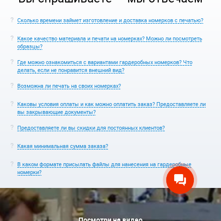
Сколько времени займет изготовление и доставка номерков с печатью?
Какое качество материала и печати на номерках? Можно ли посмотреть
образцы?
Где можно ознакомиться с вариантами гардеробных номерков? Что
делать, если не понравится внешний вид?
Возможна ли печать на своих номерках?
Каковы условия оплаты и как можно оплатить заказ? Предоставляете ли
вы закрывающие документы?
Предоставляете ли вы скидки для постоянных клиентов?
Какая минимальная сумма заказа?
В каком формате присылать файлы для нанесения на гардеробные
номерки?
Посмотри на видео