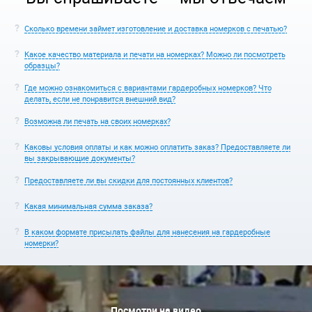
Сколько времени займет изготовление и доставка номерков с печатью?
Какое качество материала и печати на номерках? Можно ли посмотреть
образцы?
Где можно ознакомиться с вариантами гардеробных номерков? Что
делать, если не понравится внешний вид?
Возможна ли печать на своих номерках?
Каковы условия оплаты и как можно оплатить заказ? Предоставляете ли
вы закрывающие документы?
Предоставляете ли вы скидки для постоянных клиентов?
Какая минимальная сумма заказа?
В каком формате присылать файлы для нанесения на гардеробные
номерки?
Посмотри на видео