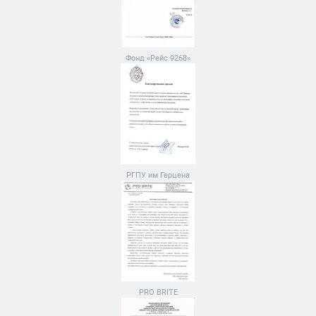
Фонд «Рейс 9268»
РГПУ им Герцена
PRO BRITE