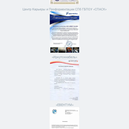
Центр Карьеры и Профориентации СПб ГБПОУ «СПАСК»
«Иркутсккабель»
«ЕВЕНТУМ»