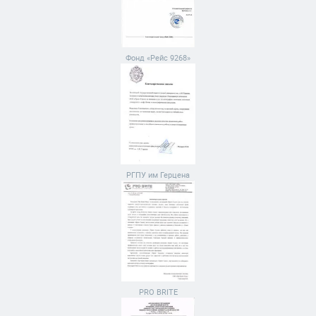
Фонд «Рейс 9268»
РГПУ им Герцена
PRO BRITE