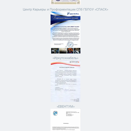
Центр Карьеры и Профориентации СПб ГБПОУ «СПАСК»
«Иркутсккабель»
«ЕВЕНТУМ»