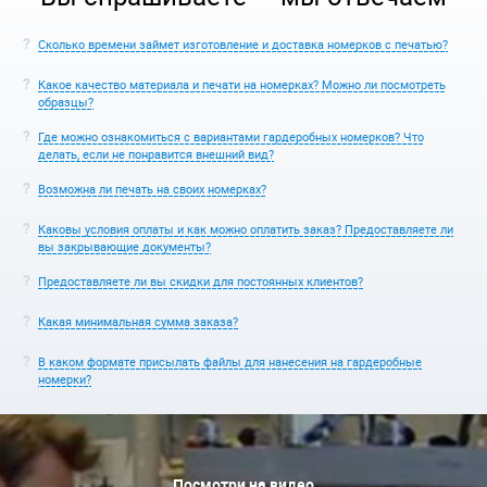
Сколько времени займет изготовление и доставка номерков с печатью?
Какое качество материала и печати на номерках? Можно ли посмотреть
образцы?
Где можно ознакомиться с вариантами гардеробных номерков? Что
делать, если не понравится внешний вид?
Возможна ли печать на своих номерках?
Каковы условия оплаты и как можно оплатить заказ? Предоставляете ли
вы закрывающие документы?
Предоставляете ли вы скидки для постоянных клиентов?
Какая минимальная сумма заказа?
В каком формате присылать файлы для нанесения на гардеробные
номерки?
Посмотри на видео