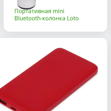
Портативная mini
Bluetooth-колонка Loto